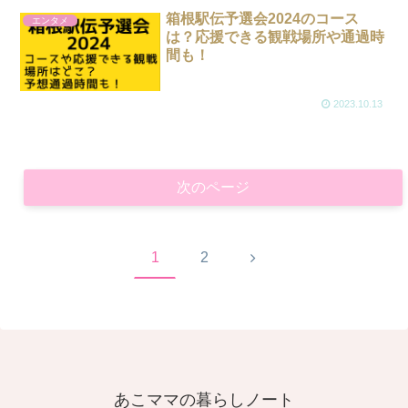
箱根駅伝予選会2024のコース
エンタメ
は？応援できる観戦場所や通過時
間も！
2023.10.13
次のページ
次
1
2
へ
あこママの暮らしノート