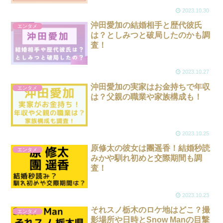
2023.10.30
沖田愛加の結婚相手と歴代彼氏
エンタメ
は？としみつと破局したのかも調
査！
2023.10.27
沖田愛加の実家はお金持ちで年収
エンタメ
は？父親の職業や家族構成も！
2023.10.25
原修太の彼女は團遥香！結婚秒読
エンタメ
みかや馴れ初めと交際期間も調
査！
2023.10.23
それスノ栃木のロケ地はどこ？撮
エンタメ
影場所や日時とSnow Manの目撃