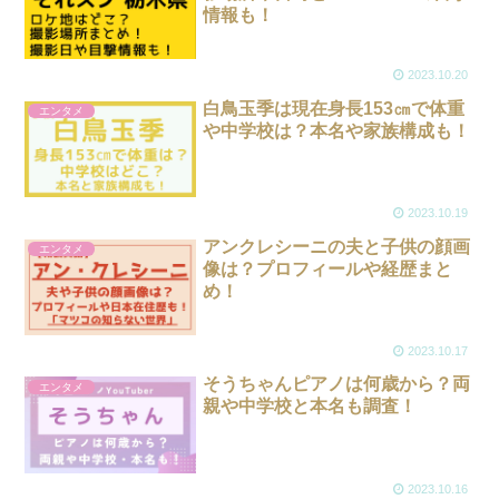
情報も！
2023.10.20
白鳥玉季は現在身長153㎝で体重
エンタメ
や中学校は？本名や家族構成も！
2023.10.19
アンクレシーニの夫と子供の顔画
エンタメ
像は？プロフィールや経歴まと
め！
2023.10.17
そうちゃんピアノは何歳から？両
エンタメ
親や中学校と本名も調査！
2023.10.16