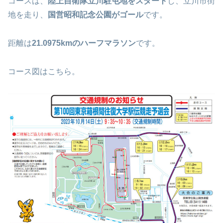
コースは、
陸上自衛隊立川駐屯地をスタート
し、立川市街
地を走り、
国営昭和記念公園がゴール
です。
距離は
21.0975kmのハーフマラソン
です。
コース図はこちら。