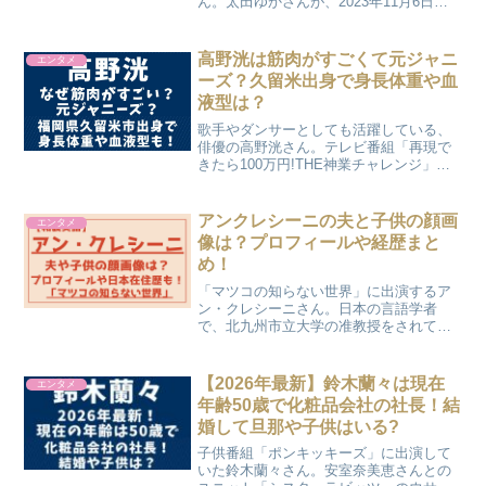
ん。太田ゆかさんが、2023年11月6日放
送の「クレイジージャーニー」に再度出
演されます。度々テレビ番組で紹介され
たり、著書「私の職場はサバンナで
高野洸は筋肉がすごくて元ジャニ
エンタメ
す！」が出版されたり、...
ーズ？久留米出身で身長体重や血
液型は？
歌手やダンサーとしても活躍している、
俳優の高野洸さん。テレビ番組「再現で
きたら100万円!THE神業チャレンジ」に
出演し、目隠しでの太鼓の達人に挑戦し
て賞金100万円を達成していることでも注
目されていますよね。その後は、ミュー
アンクレシーニの夫と子供の顔画
エンタメ
ジカル「刀剣乱...
像は？プロフィールや経歴まと
め！
「マツコの知らない世界」に出演するア
ン・クレシーニさん。日本の言語学者
で、北九州市立大学の准教授をされてい
ます。アン・クレシーニさんの合言葉は
「日本が好きすぎて、たまらん」で、
「マツコの知らない世界」では「和製英
【2026年最新】鈴木蘭々は現在
エンタメ
語の世界」を紹介してくれるよ...
年齢50歳で化粧品会社の社長！結
婚して旦那や子供はいる?
子供番組「ポンキッキーズ」に出演して
いた鈴木蘭々さん。安室奈美恵さんとの