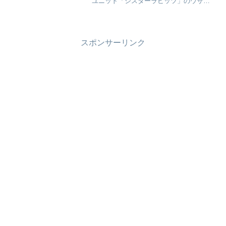
ユニット「シスターラビッツ」のウサギ
の着ぐるみ姿がかわいいと大人気でした
よね！現在もポンキッキーズ放送当時の
昔と変わらない、かわいい印象が強い鈴
木蘭々さんも、現在の年齢...
スポンサーリンク