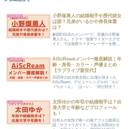
小野塚勇人の結婚相手や歴代彼女
エンタメ
は誰？兄弟がいるかや身長体重
は？
劇団EXILEのメンバーで、俳優の小野塚
勇人さん。ドラマ「仮面ライダーエグゼ
イド」では仮面ライダーレーザーを務め
注目を浴びた小野塚勇人さんですが、
2023年12月8日公開の映画「あの花が咲
く丘で、君とまた出会えたら」で加藤を
AiScReamメンバー徹底解説｜年
エンタメ
演じることで今大...
齢・身長・カラー・声優まとめ
【ラブライブ新世代】
2025年の紅白歌合戦に出場が決まった
AiScReam。デビューシングルの「ルビ
ィちゃ～ん」「は～い」「何が好き？」
「チョコミントよりも、あ・な・た♡」
のフレーズは誰もが一度は耳にしたこと
があるくらい、話題となりました。そん
太田ゆかの年収や結婚相手は？出
エンタメ
な注目のAiSc...
身大学と年齢などプロフィール
も！
日本人の女性で唯一の南アフリカ政府公
認「サファリガイド」である太田ゆかさ