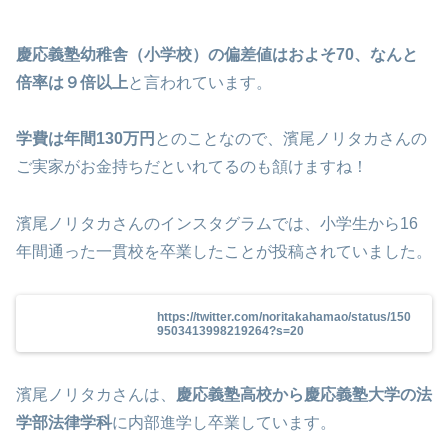
慶応義塾幼稚舎（小学校）の偏差値はおよそ70、なんと
倍率は９倍以上
と言われています。
学費は年間130万円
とのことなので、濱尾ノリタカさんの
ご実家がお金持ちだといれてるのも頷けますね！
濱尾ノリタカさんのインスタグラムでは、小学生から16
年間通った一貫校を卒業したことが投稿されていました。
https://twitter.com/noritakahamao/status/150
9503413998219264?s=20
濱尾ノリタカさんは、
慶応義塾高校から慶応義塾大学の法
学部法律学科
に内部進学し卒業しています。