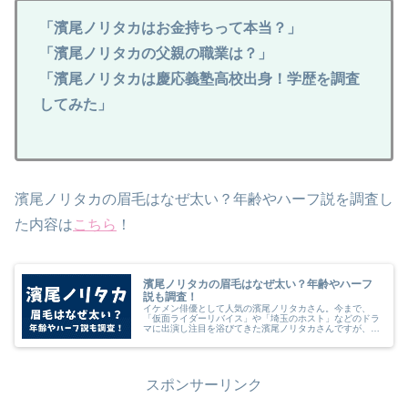
「濱尾ノリタカはお金持ちって本当？」
「濱尾ノリタカの父親の職業は？」
「濱尾ノリタカは慶応義塾高校出身！学歴を調査
してみた」
濱尾ノリタカの眉毛はなぜ太い？年齢やハーフ説を調査し
た内容は
こちら
！
濱尾ノリタカの眉毛はなぜ太い？年齢やハーフ
説も調査！
イケメン俳優として人気の濱尾ノリタカさん。今まで、
「仮面ライダーリバイス」や「埼玉のホスト」などのドラ
マに出演し注目を浴びてきた濱尾ノリタカさんですが、
2023年10月の新ドラマ「マイ・セカンド・アオハル」で
は、広瀬アリスさんやなにわ男子の...
スポンサーリンク