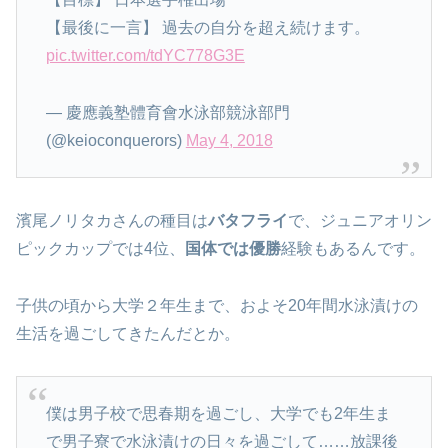
【最後に一言】 過去の自分を超え続けます。
pic.twitter.com/tdYC778G3E
— 慶應義塾體育會水泳部競泳部門
(@keioconquerors)
May 4, 2018
濱尾ノリタカさんの種目は
バタフライ
で、ジュニアオリン
ピックカップでは4位、
国体では優勝
経験もあるんです。
子供の頃から大学２年生まで、およそ20年間水泳漬けの
生活を過ごしてきたんだとか。
僕は男子校で思春期を過ごし、大学でも2年生ま
で男子寮で水泳漬けの日々を過ごして……放課後