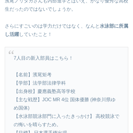
濱尾ノリタカさんも内部進学とはいえ、かなり優秀な高校
生だったのではないでしょうか。
さらにすごいのは学力だけではなく、なんと
水泳部に所属
し活躍
していたこと！
7人目の新入部員はこちら！
【名前】濱尾矩考
【学部】法学部法律学科
【出身校】慶應義塾高等学校
【主な戦歴】JOC MR 4位 国体優勝 (神奈川県ゆ
め国体)
【水泳部競泳部門に入ったきっかけ】 高校競泳で
の悔いを晴らすため。
【目標】 日本選手権出場